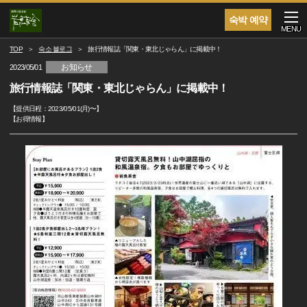
숙박 예약
MENU
TOP
숙소 블로그
旅行情報誌「関東・東北じゃらん」に掲載中！
お知らせ
2023/05/01
旅行情報誌「関東・東北じゃらん」に掲載中！
【提供日程：
2023/05/01(月)
〜】
【
お得情報
】