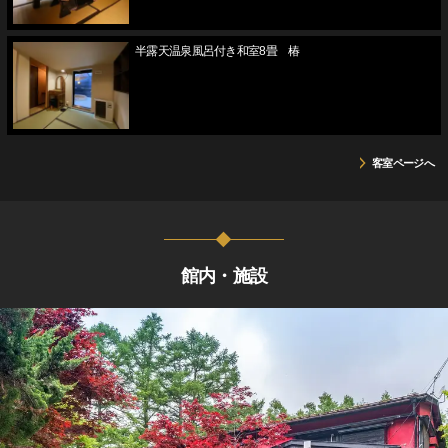
半露天温泉風呂付き和室8畳 椿
客室ページへ
館内・施設