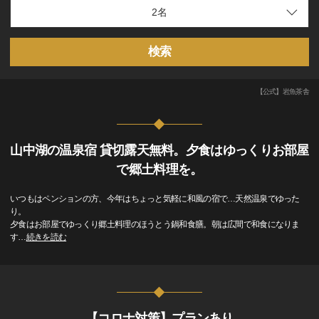
検索
【公式】岩魚茶舎
山中湖の温泉宿 貸切露天無料。夕食はゆっくりお部屋
で郷土料理を。
いつもはペンションの方、今年はちょっと気軽に和風の宿で…天然温泉でゆった
り。
夕食はお部屋でゆっくり郷土料理のほうとう鍋和食膳。朝は広間で和食になりま
す
…
続きを読む
【コロナ対策】プランあり