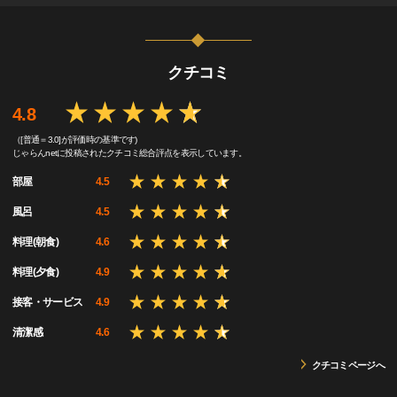
クチコミ
4.8
（[普通＝3.0]が評価時の基準です)
じゃらんnetに投稿されたクチコミ総合評点を表示しています。
部屋
4.5
風呂
4.5
料理(朝食)
4.6
料理(夕食)
4.9
接客・サービス
4.9
清潔感
4.6
クチコミページへ