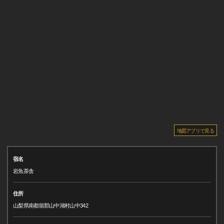
地図アプリで見る
宿名
岩魚茶舎
住所
山梨県南都留郡山中湖村山中342