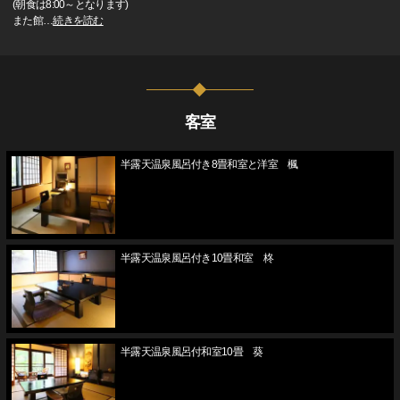
(朝食は8:00～となります)
また館
…
続きを読む
客室
半露天温泉風呂付き8畳和室と洋室 楓
半露天温泉風呂付き10畳和室 柊
半露天温泉風呂付和室10畳 葵