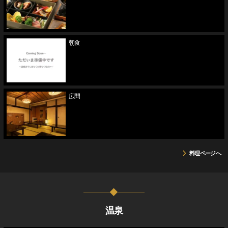
朝食
広間
料理ページへ
温泉