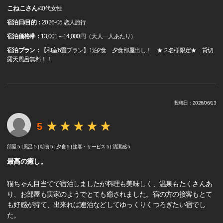
こねこさん
/
40代
女性
宿泊日/目的：
2026-05 恋人旅行
宿泊価格帯：
13,001～14,000円（大人一人あたり）
宿泊プラン：
【和室6畳プラン】1泊2食 夕食部屋出し！ ★２名様限定★ 貸切
露天風呂無料！！
投稿日：2026/06/13
5
部屋 5 |
風呂 5 |
朝食 5 |
夕食 5 |
接客・サービス 5 |
清潔感 5
最高の癒し。
猫ちゃん目当てで宿泊しましたが料理も美味しく、温泉もたくさんあ
り、お部屋も実家のようでとても癒されました。宿の方の接客もとて
も好感が持て、出来れば連泊などしてゆっくりくつろぎたい宿でし
た。