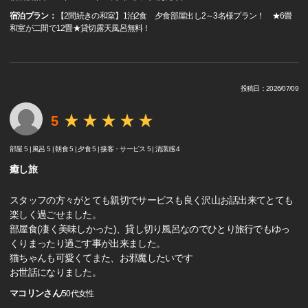
宿泊プラン：
【2間続きの和室】1泊2食 夕食部屋出し2～3名様プラン！ ★6畳
和室が二間で12畳★貸切露天風呂無料！
投稿日：2026/07/09
5
部屋 5 |
風呂 5 |
朝食 5 |
夕食 5 |
接客・サービス 5 |
清潔感 4
癒し旅
スタッフの方々がとても親切でサービスも良く沢山お話出来てとても
楽しく過ごせました。
部屋食(凄く美味しかった)、貸し切り風呂なのでひとり旅行でもゆっ
くりまったり過ごす事が出来ました。
猫ちゃんも可愛くてまた、お邪魔したいです
お世話になりました。
マコリンさん
/
50代
女性