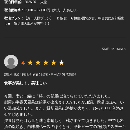
宿泊日/目的：
2026-07 一人旅
宿泊価格帯：
16,001～17,000円（大人一人あたり）
宿泊プラン：
【お一人様プラン】 1泊2食 ★和室6畳で夕食、朝食共にお部屋出
し★ 貸切露天風呂が無料！！
投稿日：2026/07/09
4
部屋 4 |
風呂 4 |
朝食 4 |
夕食 5 |
接客・サービス 5 |
清潔感 4
食事が美しく、美味しい
今回、妻と一緒に「椿」の部屋に泊まらせていただきました。
部屋の半露天風呂は給湯が出来ませんでしたが加温、保温は出来、い
い湯加減でした。また、貸切風呂は浴槽が大きく、ゆったりと入浴さ
せて頂きました。
夕食は見た目も量も味も素晴しく、残さず全て頂きました。中でも岩
魚の塩焼き、白味噌ベースのほうとう、甲州ビーフの2種類のステーキ