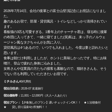
2026年7月14日、会社の後輩との富士山登頂記念にお世話になりまし
た。
趣のあるお宿で、部屋・貸切風呂・トイレなどしっかり清掃されてい
ます。
看板猫の3匹も可愛すぎる。1番年上のチャーチャ君は、寝る時に後輩
の布団に入ってきて、一緒に寝てました(笑)私は、末っ子のノルウェ
ージャン風なタクちゃんがお気に入り。
貸切風呂は4つあるので、いつでも入れました。今度は妻と訪れたいと
思います。
食事は朝だけ利用しましたが、ホントに美味しかったです。特にお味
噌汁、登山で疲れた身体に沁みました。
女将さんや従業員の方たちの接客も素敵なので、猫好きさんも、そう
でない方も利用していただきたいお宿です。
ミチルさん
/
40代
男性
宿泊日/目的：
2026-07 友達旅行
宿泊価格帯：
11,001～12,000円（大人一人あたり）
宿泊プラン：
【夕食無しのプラン】遅いチェックインOK！！ ★１泊朝食付
★ 貸し切り温泉4か所無料！！