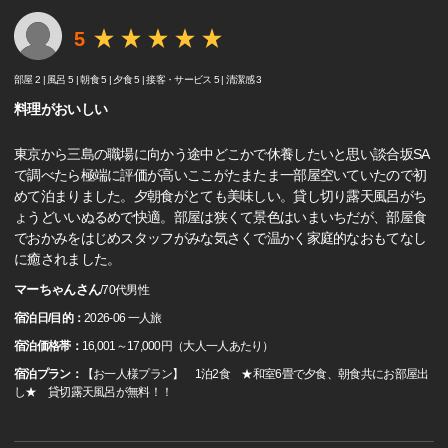
5
部屋 2 |
風呂 5 |
朝食 5 |
夕食 5 |
接客・サービス 5 |
清潔感 3
料理がおいしい
東京から三島の職場に向かう途中どこかで休養したいと思い談合坂SA
で調べたら極端に評価が高いここがたまたま一部屋空いていたので初
めて泊まりました。夕朝食がとても美味しい。貸し切り露天風呂がち
ょうどいいぬるめで快適。部屋は狭くて景色はいまいちだが、部屋食
でおかみをはじめスタッフがみな気さくで温かく家庭的なおもてなし
に癒されました。
マーちゃんさん
/
70代
男性
宿泊日/目的：
2026-06 一人旅
宿泊価格帯：
16,001～17,000円（大人一人あたり）
宿泊プラン：
【お一人様プラン】 1泊2食 ★和室6畳で夕食、朝食共にお部屋出
し★ 貸切露天風呂が無料！！