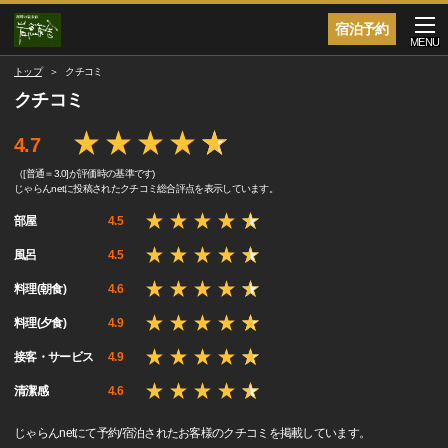
宿泊予約
MENU
トップ
クチコミ
クチコミ
4.7
（[普通＝3.0]が評価時の基準です)
じゃらんnetに投稿されたクチコミ総合評点を表示しています。
部屋
4.5
風呂
4.5
料理(朝食)
4.6
料理(夕食)
4.9
接客・サービス
4.9
清潔感
4.6
じゃらんnetにて予約/宿泊されたお客様のクチコミを掲載しています。