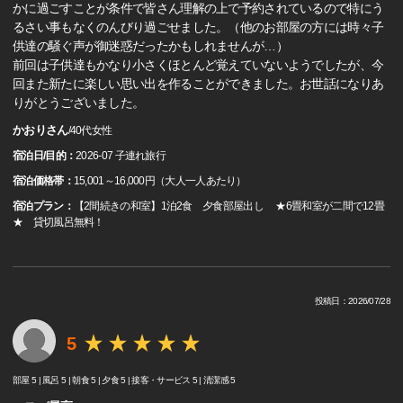
かに過ごすことが条件で皆さん理解の上で予約されているので特にう
るさい事もなくのんびり過ごせました。（他のお部屋の方には時々子
供達の騒ぐ声が御迷惑だったかもしれませんが…）
前回は子供達もかなり小さくほとんど覚えていないようでしたが、今
回また新たに楽しい思い出を作ることができました。お世話になりあ
りがとうございました。
かおりさん
/
40代
女性
宿泊日/目的：
2026-07 子連れ旅行
宿泊価格帯：
15,001～16,000円（大人一人あたり）
宿泊プラン：
【2間続きの和室】1泊2食 夕食部屋出し ★6畳和室が二間で12畳
★ 貸切風呂無料！
投稿日：2026/07/28
5
部屋 5 |
風呂 5 |
朝食 5 |
夕食 5 |
接客・サービス 5 |
清潔感 5