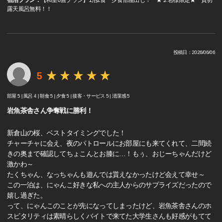
宿泊プラン：
【和室6畳プラン】1泊2食 夕食部屋出し！ ★２名様限定★ 貸切
露天風呂無料！！
投稿日：2026/06/06
5
部屋 5 |
風呂 4 |
朝食 5 |
夕食 5 |
接客・サービス 5 |
清潔感 5
岩魚茶舎さん争奪戦に勝利！
新倉山の桜、ベストタイミングでした！
チャーチャに会え、夜のパトロールにお部屋にも来てくれて、二間続
きの奥まで確認してちょこんとお膝に…！もぅ、おじーちゃんだけど
激かわ～
たくちゃん、なっちゃんも遊んでは貰えなかったけど会えて幸せ～
この一泊は、にゃんこ好きな私への主人からのサプライズだったので
嬉し過ぎた。
って、にゃんこのことが先になってしまったけど、岩魚茶舎さんのホ
スピタリティは素晴らしくバイトで来てた大学生さんも好感がもてて