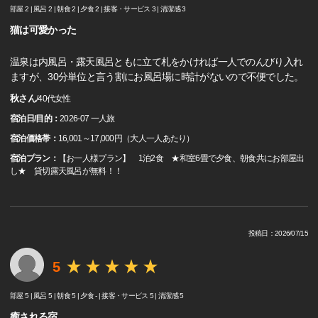
部屋 2 |
風呂 2 |
朝食 2 |
夕食 2 |
接客・サービス 3 |
清潔感 3
猫は可愛かった
温泉は内風呂・露天風呂ともに立て札をかければ一人でのんびり入れ
ますが、30分単位と言う割にお風呂場に時計がないので不便でした。
秋さん
/
40代
女性
宿泊日/目的：
2026-07 一人旅
宿泊価格帯：
16,001～17,000円（大人一人あたり）
宿泊プラン：
【お一人様プラン】 1泊2食 ★和室6畳で夕食、朝食共にお部屋出
し★ 貸切露天風呂が無料！！
投稿日：2026/07/15
5
部屋 5 |
風呂 5 |
朝食 5 |
夕食 - |
接客・サービス 5 |
清潔感 5
癒される宿