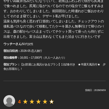
やすい高級弁当みたいになっていて、岩魚はふわふわで頭から尻尾ま
で食べれました。尻尾に塩がついてるのでその塩分でご飯もすすみま
す。おかわりしてしまいました。前回宿泊した時連れがご飯おかわり
してそのまま寝てしまい。デザート私が平げました。
温泉も気持ち良く思わず口笛吹いてしまいました。チェックアウトの
後私達バスなので歩いて移動してたケーキ屋さん無事行けて帰りのバ
スは、森の駅からバス止まっていてチケット買って座ったら待たずに
出発できました。富士山は見れなくてもまた泊まりに行きたいです
ウッチーさん
/
50代
女性
宿泊日/目的：
2026-05 恋人旅行
宿泊価格帯：
16,001～17,000円（大人一人あたり）
宿泊プラン：
【お部屋にお風呂があるプラン】1泊2食付き ★半露天風呂付★ 夕
食お部屋出し！
投稿日：2026/06/09
4