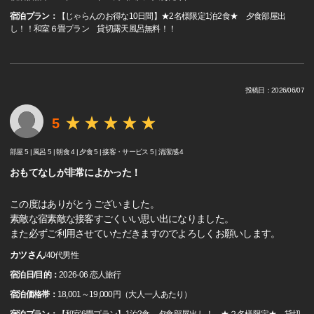
宿泊プラン：
【じゃらんのお得な10日間】★2名様限定1泊2食★ 夕食部屋出
し！！和室６畳プラン 貸切露天風呂無料！！
投稿日：2026/06/07
5
部屋 5 |
風呂 5 |
朝食 4 |
夕食 5 |
接客・サービス 5 |
清潔感 4
おもてなしが非常によかった！
この度はありがとうございました。
素敵な宿素敵な接客すごくいい思い出になりました。
また必ずご利用させていただきますのでよろしくお願いします。
カツさん
/
40代
男性
宿泊日/目的：
2026-06 恋人旅行
宿泊価格帯：
18,001～19,000円（大人一人あたり）