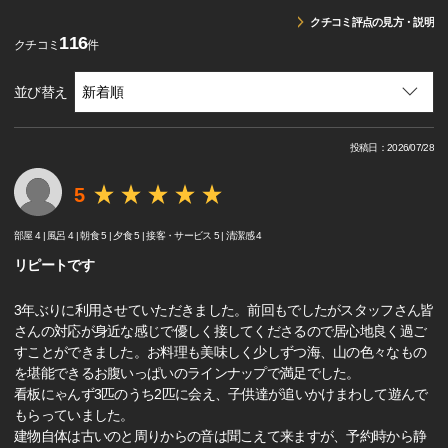
クチコミ評点の見方・説明
116
クチコミ
件
並び替え
投稿日：2026/07/28
5
部屋 4 |
風呂 4 |
朝食 5 |
夕食 5 |
接客・サービス 5 |
清潔感 4
リピートです
3年ぶりに利用させていただきました。前回もでしたがスタッフさん皆
さんの対応が身近な感じで優しく接してくださるので居心地良く過ご
すことができました。お料理も美味しく少しずつ海、山の色々なもの
を堪能できるお腹いっぱいのラインナップで満足でした。
看板にゃんず3匹のうち2匹に会え、子供達が追いかけまわして遊んで
もらっていました。
建物自体は古いのと周りからの音は聞こえて来ますが、予約時から静