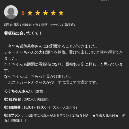
5
部屋 5 |
風呂 5 |
朝食 5 |
夕食 5 |
接客・サービス 5 |
清潔感 5
看板猫に会いたくて！
今年も岩魚茶舎さんにお邪魔することができました。
チャーチャちゃんの大歓迎？を朝晩、受けて楽しいひと時を満喫でき
ました。
たくちゃんも順調に看板猫になり、貫禄ある姿に頼もしく思っていま
す。
なっちゃんは、ちらっと見かけました。
ポストカードとグッズが少しずつ増えて大満足です。
ろくちゃんさん
/
60代
女性
宿泊日/目的：
2026-05 夫婦旅行
宿泊価格帯：
18,001～19,000円（大人一人あたり）
宿泊プラン：
【お部屋にお風呂があるプラン】1泊2食付き ★半露天風呂付★ 夕
食お部屋出し！