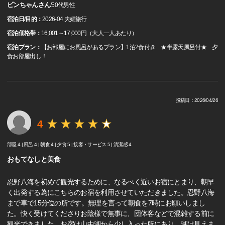
ビンちゃんさん
/
50代
男性
宿泊日/目的：
2026-04 夫婦旅行
宿泊価格帯：
16,001～17,000円（大人一人あたり）
宿泊プラン：
【お部屋にお風呂があるプラン】1泊2食付き ★半露天風呂付★ 夕
食お部屋出し！
投稿日：2026/04/26
4
部屋 4 |
風呂 4 |
朝食 4 |
夕食 5 |
接客・サービス 5 |
清潔感 4
おもてなしと美食
忍野八海を初めて観光するために、なるべく近いお宿にとまり、朝早
く出発する為にこちらのお宿を利用させていただきました。忍野八海
まで車で15分位の所です。無理を言って朝食を7時にお願いしまし
た。快く受けてくださりお陰様で無事に、団体客などで混雑する前に
観光できました。お宿は山中湖から少し入った所にあり、湖は見えま