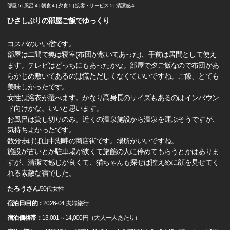
部屋 5 |
風呂 4 |
朝食 4 |
夕食 5 |
接客・サービス 5 |
清潔感 4
ひさしぶりの部屋ご飯でゆっくり
コスパのいい宿です。
部屋は二間で奥は寝室(布団が敷いてあった)、手前は居間として使え
ます。テレビはどっちにもあったかな。部屋で夕ご飯なので布団があ
らかじめ敷いてあるのは慌ただしくなくていいですね。ご飯、とても
美味しかったです。
女性は浴衣が選べます。かなり高身長のサイズもあるのはインバウン
ド向けかな。いいと思います。
お風呂は貸し切りのみ。近くの温泉施設から温泉を運ぶそうですが、
気持ちよかったです。
数分歩けば山中湖畔の商店街です。場所がいいですね。
施設が古いとか駐車場が狭くて旅館の人に停めてもらうとかはありま
すが、清潔で感じが良くて、猫ちゃんも探せば控えめに顔を見せてく
れる素敵な宿でした。
たろうさん
/
60代
女性
宿泊日/目的：
2026-04 夫婦旅行
宿泊価格帯：
13,001～14,000円（大人一人あたり）