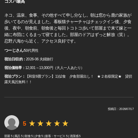
コスパ最高
ネコ、温泉、食事、その他すべて申し分なし。朝は窓から鹿の家族が
歩いてるのが見えました。看板猫チャーチャはチェックイン後、夕食
後、夜中、朝食前、朝食後と毎回トコトコ歩いて部屋まで来て嫁と一
緒に布団にくるまって寝てました。部屋のドアはずっと解放（笑）。
忍野八海から近く、アクセス良好です。
つーじさん
/
50代
男性
宿泊日/目的：
2026-06 夫婦旅行
宿泊価格帯：
12,001～13,000円（大人一人あたり）
宿泊プラン：
【和室6畳プラン】1泊2食 夕食部屋出し！ ★２名様限定★ 貸切
露天風呂無料！！
投稿日：2026/07/17
5
部屋 5 |
風呂 5 |
朝食 5 |
夕食 5 |
接客・サービス 5 |
清潔感 5