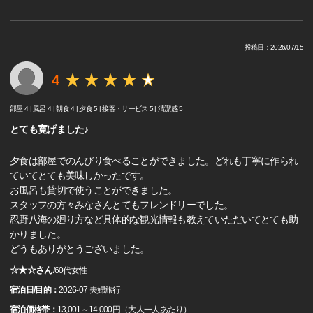
投稿日：2026/07/15
4
部屋 4 |
風呂 4 |
朝食 4 |
夕食 5 |
接客・サービス 5 |
清潔感 5
とても寛げました♪
夕食は部屋でのんびり食べることができました。どれも丁寧に作られ
ていてとても美味しかったです。
お風呂も貸切で使うことができました。
スタッフの方々みなさんとてもフレンドリーでした。
忍野八海の廻り方など具体的な観光情報も教えていただいてとても助
かりました。
どうもありがとうございました。
☆★☆さん
/
60代
女性
宿泊日/目的：
2026-07 夫婦旅行
宿泊価格帯：
13,001～14,000円（大人一人あたり）