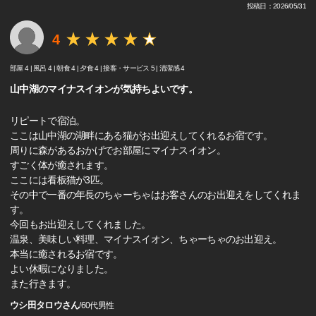
投稿日：2026/05/31
4
部屋 4 |
風呂 4 |
朝食 4 |
夕食 4 |
接客・サービス 5 |
清潔感 4
山中湖のマイナスイオンが気持ちよいです。
リピートで宿泊。
ここは山中湖の湖畔にある猫がお出迎えしてくれるお宿です。
周りに森があるおかげでお部屋にマイナスイオン。
すごく体が癒されます。
ここには看板猫が3匹。
その中で一番の年長のちゃーちゃはお客さんのお出迎えをしてくれま
す。
今回もお出迎えしてくれました。
温泉、美味しい料理、マイナスイオン、ちゃーちゃのお出迎え。
本当に癒されるお宿です。
よい休暇になりました。
また行きます。
ウシ田タロウさん
/
60代
男性