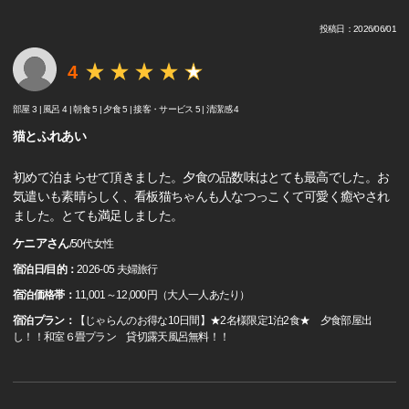
投稿日：2026/06/01
4
部屋 3 |
風呂 4 |
朝食 5 |
夕食 5 |
接客・サービス 5 |
清潔感 4
猫とふれあい
初めて泊まらせて頂きました。夕食の品数味はとても最高でした。お
気遣いも素晴らしく、看板猫ちゃんも人なつっこくて可愛く癒やされ
ました。とても満足しました。
ケニアさん
/
50代
女性
宿泊日/目的：
2026-05 夫婦旅行
宿泊価格帯：
11,001～12,000円（大人一人あたり）
宿泊プラン：
【じゃらんのお得な10日間】★2名様限定1泊2食★ 夕食部屋出
し！！和室６畳プラン 貸切露天風呂無料！！