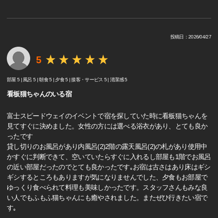
投稿日：2026/04/27
5
部屋 5 |
風呂 5 |
朝食 5 |
夕食 5 |
接客・サービス 5 |
清潔感 5
看板猫ちゃんのいる宿
富士スピードウェイのイベントで宿を探していた時に看板猫ちゃんを
見てすぐに決めました。女性の方には選べる浴衣があり、とても良か
ったです
貸し切りのお風呂があり内風呂(2)2階の露天風呂(2)の札があり使用中
かすぐに判断できて、空いていたらすぐに入れるし部屋も1階でお風呂
の近い部屋だったのでとても良かったです｡お宿は古さはあり床はギシ
ギシするところもありますが気になりませんでした、夕食もお部屋で
ゆっくり食べられて料理も美味しかったです。スタッフさんもみな良
い人でもふもふ猫ちゃんにも癒やされました。またぜひ行きたい宿で
す｡