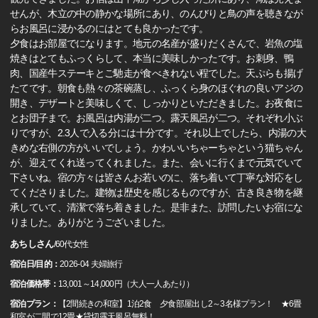
せんが、木立の中の静かな場所にあり、のんびりと鳥の声を聴きなが
らお風呂に浸かるのにはとても良かったです。
夕食はお部屋でになります。地元の名産が盛りだくさんで、岩魚の塩
焼きはとてもふっくらして、本当に美味しかったです。お刺身、鴨
肉、国産牛ステーキとご馳走が食べきれない程でした。天ぷらも揚げ
たてです。朝食も熱々の茶碗蒸し、ふっくら身のほぐれの良いアジの
開き、デザートと美味しくて、しっかりといただきました。お夜食に
とお団子まで。お風呂は内湯が二つ。露天風呂が二つ。それぞれ小ぶ
りですが、2.3人で入る分には十分です。それ以上でしたら、内湯の大
きめな右側の方がいいでしょう。かわいいちゃーちゃという猫ちゃん
が、迎えてくれ送ってくれました。また、会いに行くまで元気でいて
下さいね。宿の方々は皆さんお若いのに、落ち着いて丁寧な対応をし
てくださりました。建物は歴史を感じるものですが、古き良き物を継
承していて、清潔で落ち着きました。是非また、訪問したいお宿にな
りました。ありがとうございました。
あちしさん
/
60代
女性
宿泊日/目的：
2026-04 夫婦旅行
宿泊価格帯：
13,001～14,000円（大人一人あたり）
宿泊プラン：
【2間続きの和室】1泊2食 夕食部屋出し2～3名様プラン！ ★6畳
和室が二間で12畳★貸切露天風呂無料！