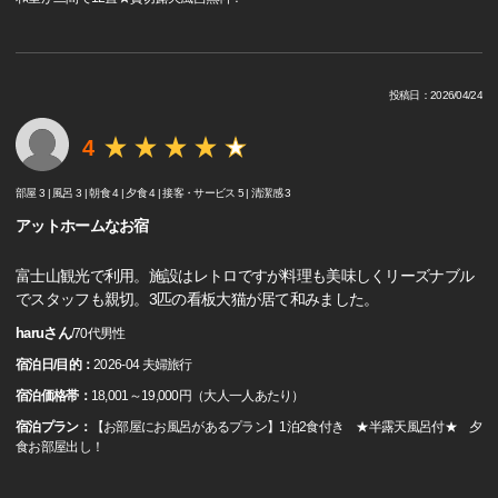
投稿日：2026/04/24
4
部屋 3 |
風呂 3 |
朝食 4 |
夕食 4 |
接客・サービス 5 |
清潔感 3
アットホームなお宿
富士山観光で利用。施設はレトロですが料理も美味しくリーズナブル
でスタッフも親切。3匹の看板大猫が居て和みました。
haruさん
/
70代
男性
宿泊日/目的：
2026-04 夫婦旅行
宿泊価格帯：
18,001～19,000円（大人一人あたり）
宿泊プラン：
【お部屋にお風呂があるプラン】1泊2食付き ★半露天風呂付★ 夕
食お部屋出し！