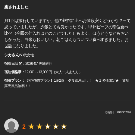
癒されました
月1回は旅行していますが、他の旅館に比べお値段安くどうかな？って
思っていましたが、夕飯とても良かったです。甲州ビーフの部位食べ
比べ（今回の仕入れはとのことでした）もよく、ほうとうなどもおい
しかった。白米もおいしい。朝ごはんもついつい食べすぎました。お
世話になりました。
シカさん
/
50代
女性
宿泊日/目的：
2026-07 夫婦旅行
宿泊価格帯：
12,001～13,000円（大人一人あたり）
宿泊プラン：
【和室6畳プラン】1泊2食 夕食部屋出し！ ★２名様限定★ 貸切
露天風呂無料！！
投稿日：2026/07/16
2