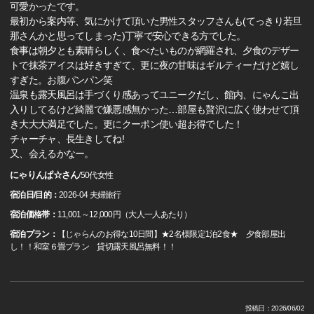
可愛かったです。
最初から案内等、気にかけて頂いた男性スタッフさんも(てっきり若旦
那さんかと思ってしまった)丁寧で安心できる方でした。
食事は朝夕とも素晴らしく、食べたいものが網羅され、夕食のデザー
トで抹茶アイスは好きすぎて、更に夜の甘味はギルティーだけど嬉し
すぎた。お腹パンパン笑
温泉も露天風呂は手づくり感あってユニークだし、館内、にゃんこ出
入りしてるけど綺麗で嫌悪感無かった…部屋も贅沢に広く使わせて頂
き大大大満足でした。更にクーポン使い超お得でした！
チャーチャ、長生きしてね!
又、会えるかなー。
にゃりんぱ☆さん
/
50代
女性
宿泊日/目的：
2026-04 夫婦旅行
宿泊価格帯：
11,001～12,000円（大人一人あたり）
宿泊プラン：
【じゃらんのお得な10日間】★2名様限定1泊2食★ 夕食部屋出
し！！和室６畳プラン 貸切露天風呂無料！！
投稿日：2026/06/02