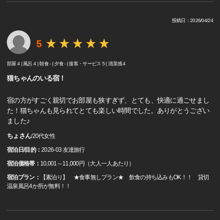
投稿日：2026/04/24
5
部屋 4 |
風呂 4 |
朝食 - |
夕食 - |
接客・サービス 5 |
清潔感 4
猫ちゃんのいる宿！
宿の方がすごく親切でお部屋も狭すぎず、とても、快適に過ごせまし
た！猫ちゃんも見られてとても楽しい時間でした。ありがとうござい
ました♪
ちょさん
/
20代
女性
宿泊日/目的：
2026-03 友達旅行
宿泊価格帯：
10,001～11,000円（大人一人あたり）
宿泊プラン：
【素泊り】 ★食事無しプラン★ 飲食の持ち込みもOK！！ 貸切
温泉風呂4か所が無料！！