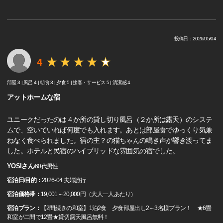
投稿日：2026/05/04
4
部屋 3 |
風呂 4 |
朝食 3 |
夕食 5 |
接客・サービス 5 |
清潔感 4
アットホームな宿
ユニークだったのは４か所の貸し切り風呂（２か所は露天）のシステ
ムで、空いていれば何度でも入れます。あとは部屋食でゆっくり気兼
ねなく食べられました。宿の主？の猫ちゃんの鳴き声が響き渡ってま
した。ホテルと民宿のハイブリッドな雰囲気の宿でした。
YOSIさん
/
60代
男性
宿泊日/目的：
2026-04 夫婦旅行
宿泊価格帯：
19,001～20,000円（大人一人あたり）
宿泊プラン：
【2間続きの和室】1泊2食 夕食部屋出し2～3名様プラン！ ★6畳
和室が二間で12畳★貸切露天風呂無料！