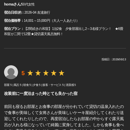
homaさん
/
50代
女性
宿泊日/目的：
2026-04 友達旅行
宿泊価格帯：
14,001～15,000円（大人一人あたり）
宿泊プラン：
【2間続きの和室】1泊2食 夕食部屋出し2～3名様プラン！ ★6畳
和室が二間で12畳★貸切露天風呂無料！
投稿日：2026/06/13
5
部屋 5 |
風呂 5 |
朝食 5 |
夕食 5 |
接客・サービス 5 |
清潔感 5
改装前に一度泊まった時とても良かった宿
前回も寝るお部屋とお食事の部屋が分かれていて貸切の温泉入れたの
で食事が美味しくて女将さんが美味しいケーキ屋紹介してくれたり送
迎してくれたりしたので、再度宿泊したらお部屋の中からすぐ露天風
呂が入れる様になっていて綺麗に変身してました。しかも食事も食べ