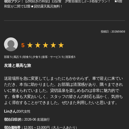
宿泊プラン：
【2間続きの和室】1泊2食 夕食部屋出し2～3名様プラン！ ★6畳
和室が二間で12畳★貸切露天風呂無料！
投稿日：2026/06/08
5
部屋 5 |
風呂 5 |
朝食 5 |
夕食 5 |
接客・サービス 5 |
清潔感 5
友達と最高な旅
送迎場所を急に変更してしまったにもかかわらず、車で迎えに来てい
ただき、本当に助かりました。お部屋は清潔感があり、隅々まできれ
いに整えられていました。貸切温泉を楽しめるのは非常に魅力的で
す。食事も大変おいしく、スタッフの皆さんの対応も温かく、気持ち
よく滞在することができました。ぜひまた利用したいと思います。
Linさん
/
20代
女性
宿泊日/目的：
2026-06 友達旅行
宿泊価格帯：
12,001～13,000円（大人一人あたり）