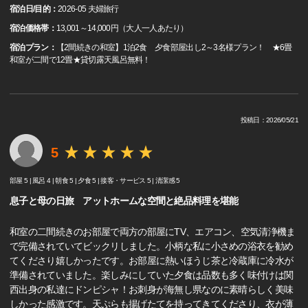
宿泊日/目的：
2026-05 夫婦旅行
宿泊価格帯：
13,001～14,000円（大人一人あたり）
宿泊プラン：
【2間続きの和室】1泊2食 夕食部屋出し2～3名様プラン！ ★6畳
和室が二間で12畳★貸切露天風呂無料！
投稿日：2026/05/21
5
部屋 5 |
風呂 4 |
朝食 5 |
夕食 5 |
接客・サービス 5 |
清潔感 5
息子と母の日旅 アットホームな空間と絶品料理を堪能
和室の二間続きのお部屋で両方の部屋にTV、エアコン、空気清浄機ま
で完備されていてビックリしました。小柄な私に小さめの浴衣を勧め
てくださり嬉しかったです。お部屋に熱いほうじ茶と冷蔵庫に冷水が
準備されていました。楽しみにしていた夕食は品数も多く味付けは関
西出身の私達にドンピシャ！お刺身が海無し県なのに素晴らしく美味
しかった感激です。天ぷらも揚げたてを持ってきてくださり、衣が薄