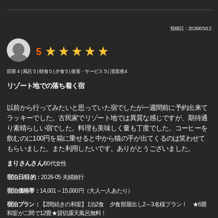
投稿日：2026/05/12
5
部屋 4 |
風呂 5 |
朝食 5 |
夕食 5 |
接客・サービス 5 |
清潔感 4
リゾート地での落ち着く宿
以前から行ってみたいと思っていた宿でしたが一週間前に予約出来て
ラッキーでした。古民家でリゾート地では異質な感じですが、期待通
り素晴らしい宿でした。料理も美味しく量も丁度でした。コーヒーを
飲むのに100円を箱に乗せると中から猫の手が出てくるのは笑わせて
もらいました。また利用したいです。ありがとうございました。
まりさんさん
/
60代
女性
宿泊日/目的：
2026-05 夫婦旅行
宿泊価格帯：
14,001～15,000円（大人一人あたり）
宿泊プラン：
【2間続きの和室】1泊2食 夕食部屋出し2～3名様プラン！ ★6畳
和室が二間で12畳★貸切露天風呂無料！