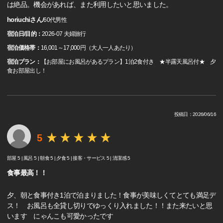
は絶品。機会があれば、また利用したいと思いました。
horiuchiさん
/
60代
男性
宿泊日/目的：
2026-07 夫婦旅行
宿泊価格帯：
16,001～17,000円（大人一人あたり）
宿泊プラン：
【お部屋にお風呂があるプラン】1泊2食付き ★半露天風呂付★ 夕
食お部屋出し！
投稿日：2026/06/16
5
部屋 5 |
風呂 5 |
朝食 5 |
夕食 5 |
接客・サービス 5 |
清潔感 5
食事最高！！
夕、朝と食事付き1泊で泊まりました！食事が美味しくてとても満足デ
ス！ お風呂も全貸し切りでゆっくり入れました！！また来たいと思
います にゃんこも可愛かったです