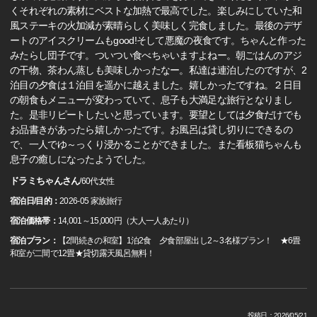
くそれぞれの素材にベストな加熱で最高でした。楽しみにしていた和
風ステーキの火加減が素晴らしく美味しく完食しました。最後のデザ
ートのアイスクリームもgood!そして悪魔の夜食です。ちゃんと作った
みたらし団子です。ついつい食べちゃいますよねー。朝ごはんのアジ
の干物、茶わん蒸しも美味しかったなー。私達は連泊したのですが、2
泊目の夕食は１泊目を遥かに越えました。嬉しかったですね。２日目
の朝食もメニューが変わっていて、息子も大満足な旅行となりまし
た。是非リピートしたいと思っています。要望としては夕食だけでも
お品書きがあったら嬉しかったです。お風呂は貸し切りにできるの
で、一人でゆ～っくり浸かることができました。また看板猫ちゃんも
息子の癒しになったようでした。
ドラミちゃんさん
/
60代
女性
宿泊日/目的：
2026-05 家族旅行
宿泊価格帯：
14,001～15,000円（大人一人あたり）
宿泊プラン：
【2間続きの和室】1泊2食 夕食部屋出し2～3名様プラン！ ★6畳
和室が二間で12畳★貸切露天風呂無料！
投稿日：2026/05/21