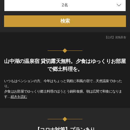
検索
【公式】岩魚茶舎
山中湖の温泉宿 貸切露天無料。夕食はゆっくりお部屋
で郷土料理を。
いつもはペンションの方、今年はちょっと気軽に和風の宿で…天然温泉でゆった
り。
夕食はお部屋でゆっくり郷土料理のほうとう鍋和食膳。朝は広間で和食になりま
す
…
続きを読む
【コロナ対策】プランあり