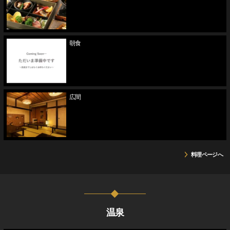
朝食
広間
料理ページへ
温泉