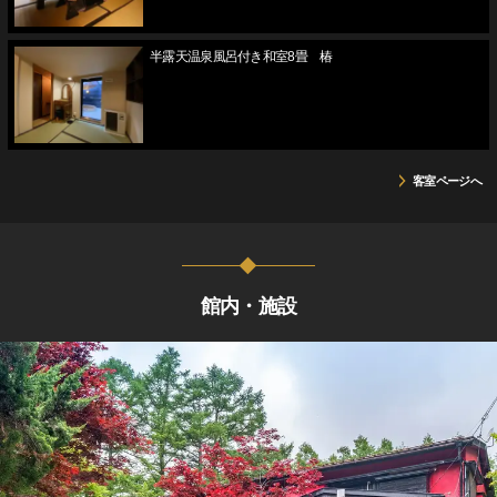
半露天温泉風呂付き和室8畳 椿
客室ページへ
館内・施設