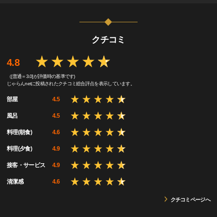
クチコミ
4.8
（[普通＝3.0]が評価時の基準です)
じゃらんnetに投稿されたクチコミ総合評点を表示しています。
部屋
4.5
風呂
4.5
料理(朝食)
4.6
料理(夕食)
4.9
接客・サービス
4.9
清潔感
4.6
クチコミページへ