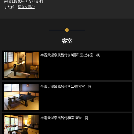
(朝食は8:00～となります)
また館
…
続きを読む
客室
半露天温泉風呂付き8畳和室と洋室 楓
半露天温泉風呂付き10畳和室 柊
半露天温泉風呂付和室10畳 葵