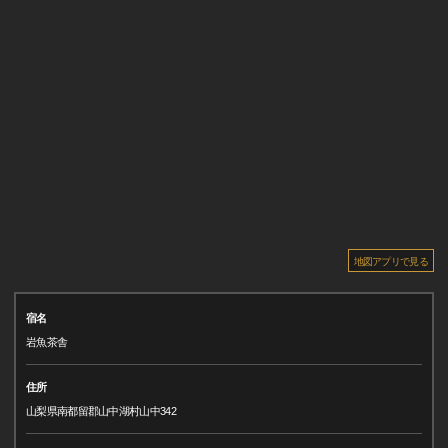
地図アプリで見る
宿名
岩魚茶舎
住所
山梨県南都留郡山中湖村山中342