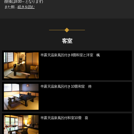
(朝食は8:00～となります)
また館
…
続きを読む
客室
半露天温泉風呂付き8畳和室と洋室 楓
半露天温泉風呂付き10畳和室 柊
半露天温泉風呂付和室10畳 葵