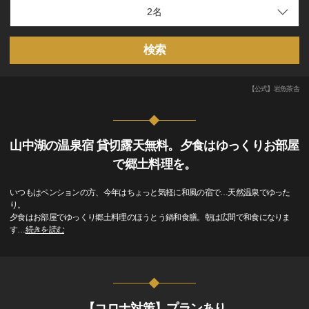
検索
【公式】岩魚茶舎
山中湖の温泉宿 貸切露天無料。夕食はゆっくりお部屋
で郷土料理を。
いつもはペンションの方、今年はちょっと気軽に和風の宿で…天然温泉でゆった
り。
夕食はお部屋でゆっくり郷土料理のほうとう鍋和食膳。朝は広間で和食になりま
す
…
続きを読む
【コロナ対策】プランあり