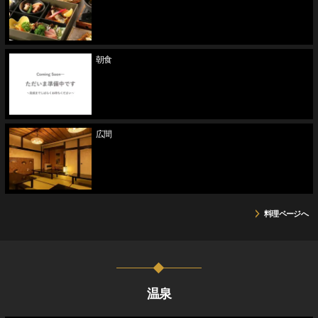
朝食
広間
料理ページへ
温泉