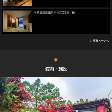
半露天温泉風呂付き和室8畳 椿
客室ページへ
館内・施設