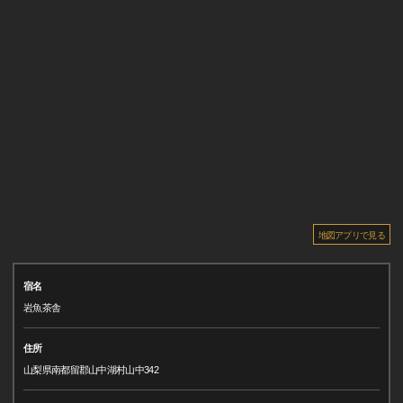
地図アプリで見る
宿名
岩魚茶舎
住所
山梨県南都留郡山中湖村山中342