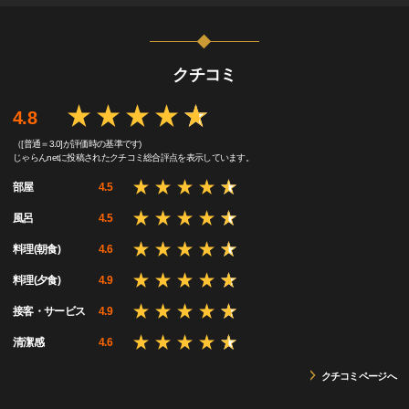
クチコミ
4.8
（[普通＝3.0]が評価時の基準です)
じゃらんnetに投稿されたクチコミ総合評点を表示しています。
部屋
4.5
風呂
4.5
料理(朝食)
4.6
料理(夕食)
4.9
接客・サービス
4.9
清潔感
4.6
クチコミページへ