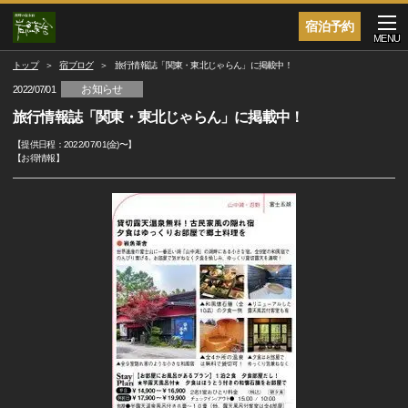
宿泊予約
MENU
トップ
宿ブログ
旅行情報誌「関東・東北じゃらん」に掲載中！
お知らせ
2022/07/01
旅行情報誌「関東・東北じゃらん」に掲載中！
【提供日程：
2022/07/01(金)
〜】
【
お得情報
】